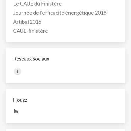
Le CAUE du Finistère
Journée de l’efficacité énergétique 2018
Artibat2016
CAUE-finistère
Réseaux sociaux
Trouvez nous sur :
La
page
Facebook
s'ouvre
Houzz
dans
une
nouvelle
fenêtre