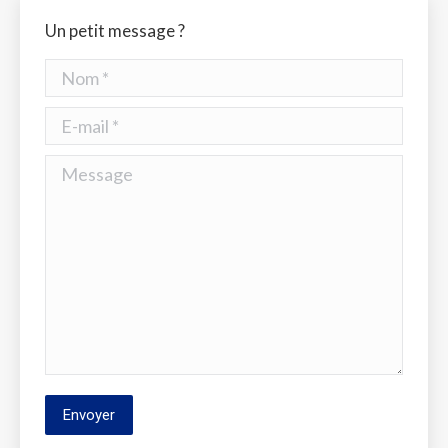
Un petit message ?
Nom *
E-mail *
Message
Envoyer