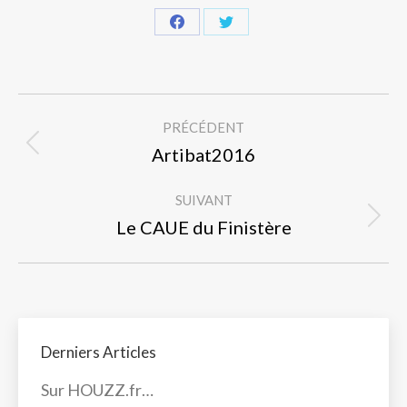
Partager
Partager
sur
sur
Facebook
Twitter
Navigation
PRÉCÉDENT
article
Article
Artibat2016
précédent
SUIVANT
:
Article
Le CAUE du Finistère
suivant
:
Derniers Articles
Sur HOUZZ.fr…