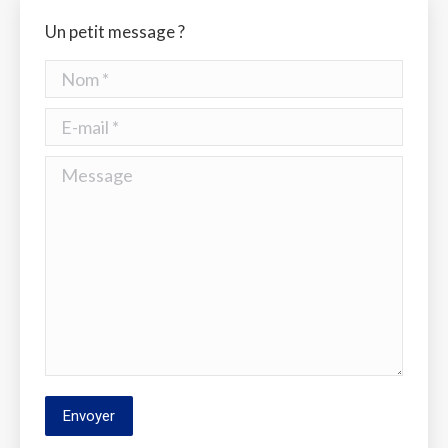
Un petit message ?
Nom *
E-mail *
Message
Envoyer