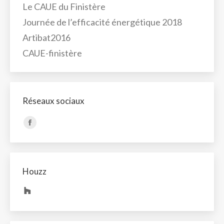
Le CAUE du Finistère
Journée de l’efficacité énergétique 2018
Artibat2016
CAUE-finistère
Réseaux sociaux
Trouvez nous sur :
La
page
Facebook
s'ouvre
Houzz
dans
une
nouvelle
fenêtre