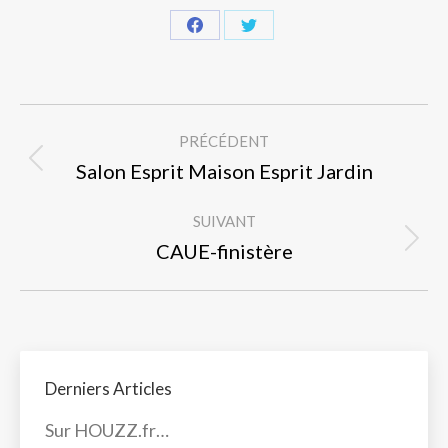
Partager
Partager
sur
sur
Facebook
Twitter
Navigation
PRÉCÉDENT
article
Article
Salon Esprit Maison Esprit Jardin
précédent
SUIVANT
:
Article
CAUE-finistère
suivant
:
Derniers Articles
Sur HOUZZ.fr…